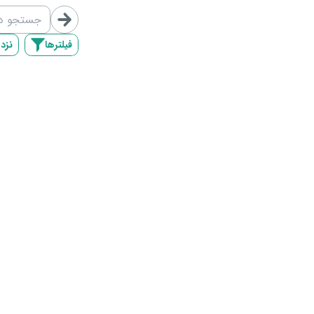
/map/list/1
فیلترها
نزد