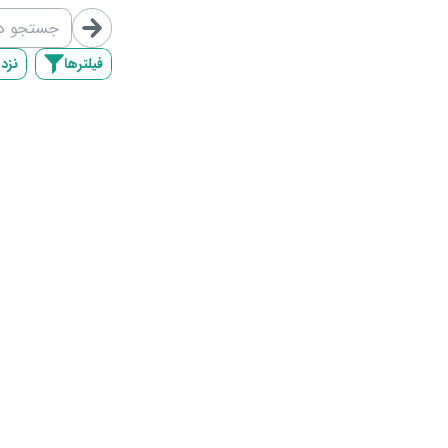
/map/list/2
فیلترها
نزد