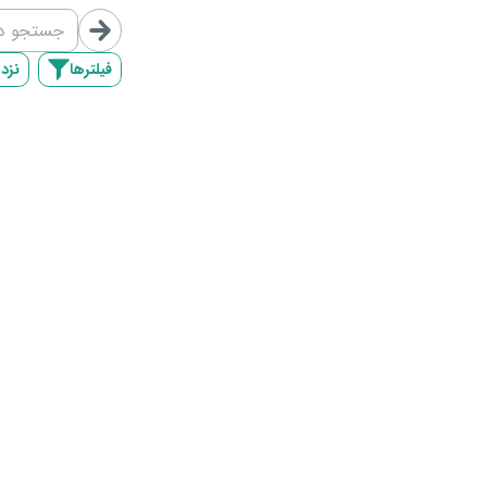
/map/list/4
فیلترها
نزد