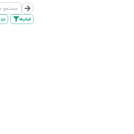
/map/list/4
فیلترها
نزد