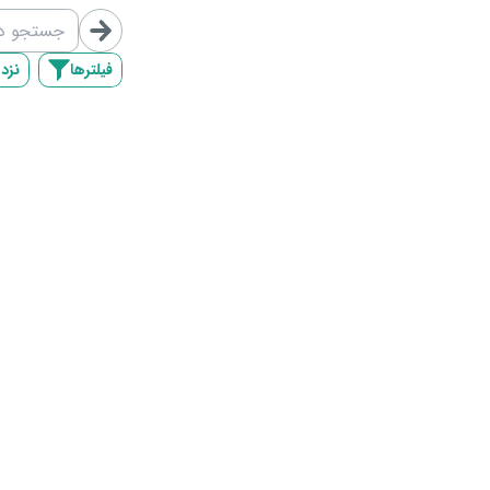
/map/list/
فیلترها
نزد