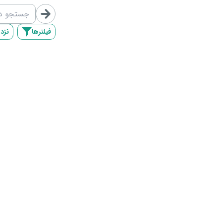
/map/list/6
فیلترها
نزد