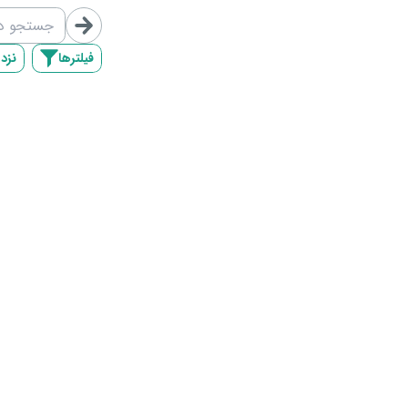
/map/list/7
فیلترها
نزد